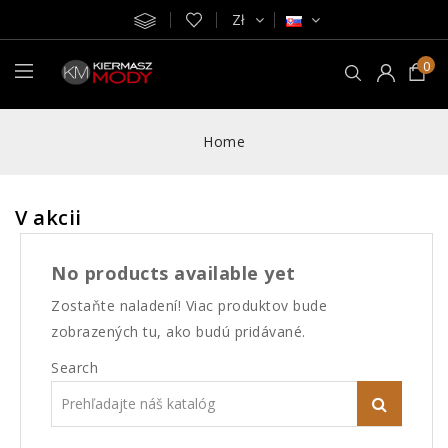
Zł
0
Home
V akcii
No products available yet
Zostaňte naladení! Viac produktov bude
zobrazených tu, ako budú pridávané.
Search