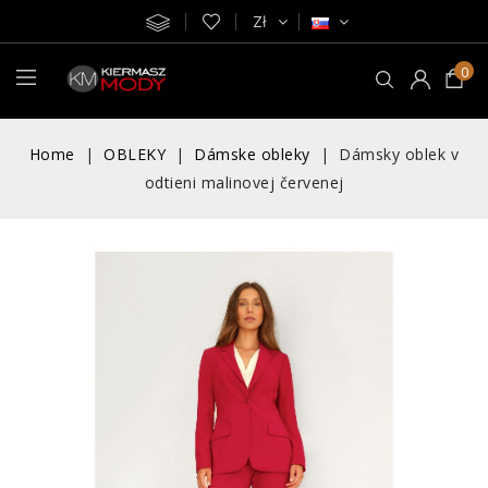
Zł
0
Home
OBLEKY
Dámske obleky
Dámsky oblek v
odtieni malinovej červenej