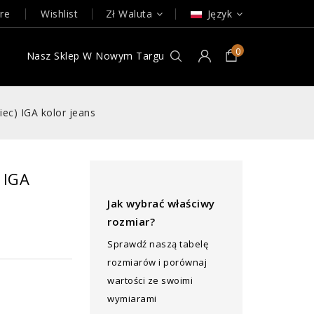
re
Wishlist
Zł
Waluta
Język
0
e
Nasz Sklep W Nowym Targu
ec) IGA kolor jeans
 IGA
Jak wybrać właściwy
rozmiar?
Sprawdź naszą tabelę
rozmiarów i porównaj
wartości ze swoimi
wymiarami