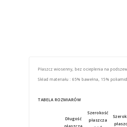
Płaszcz wiosenny, bez ocieplenia na podszewc
Skład materiału : 65% bawełna, 15% poliamid
TABELA ROZMIARÓW
Szerokość
Szerok
Długość
płaszcza
płasz
płaszcza