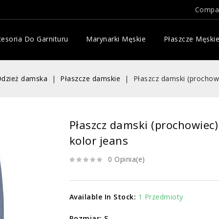
Compa
esoria Do Garnituru
Marynarki Męskie
Płaszcze Męski
dzież damska
Płaszcze damskie
Płaszcz damski (prochowi
Płaszcz damski (prochowiec)
kolor jeans
0 Opinia(e)
Available In Stock:
1 Przedmioty
Rozmiar: S