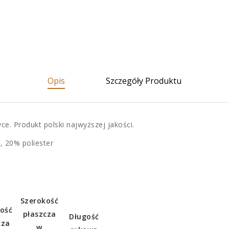
Opis
Szczegóły Produktu
e. Produkt polski najwyższej jakości.
, 20% poliester
Szerokość
ość
płaszcza
Długość
cza
w