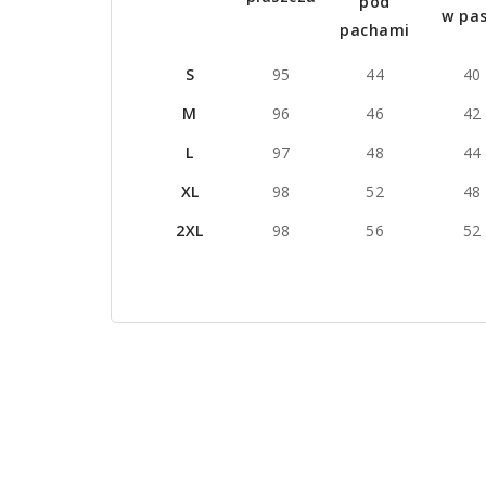
pod
w pas
pachami
S
95
44
40
M
96
46
42
L
97
48
44
XL
98
52
48
2XL
98
56
52