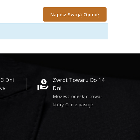
Napisz Swoją Opinię
 3 Dni
Zwrot Towaru Do 14
Dni
owe
Możesz odesłąć towar
który Ci nie pasuje