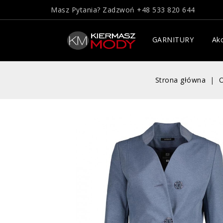
Masz Pytania? Zadzwoń
+48 533 820 644
GARNITURY
Akc
Strona główna
O