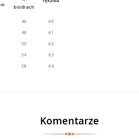
rękawa
ie
biodrach
46
60
48
61
50
62
54
63
58
64
Komentarze