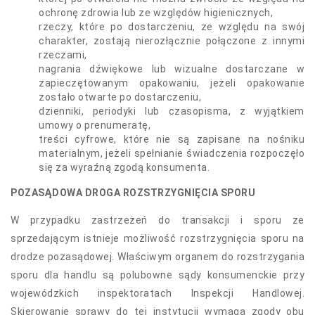
ochronę zdrowia lub ze względów higienicznych,
rzeczy, które po dostarczeniu, ze względu na swój
charakter, zostają nierozłącznie połączone z innymi
rzeczami,
nagrania dźwiękowe lub wizualne dostarczane w
zapieczętowanym opakowaniu, jeżeli opakowanie
zostało otwarte po dostarczeniu,
dzienniki, periodyki lub czasopisma, z wyjątkiem
umowy o prenumeratę,
treści cyfrowe, które nie są zapisane na nośniku
materialnym, jeżeli spełnianie świadczenia rozpoczęło
się za wyraźną zgodą konsumenta.
POZASĄDOWA DROGA ROZSTRZYGNIĘCIA SPORU
W przypadku zastrzeżeń do transakcji i sporu ze
sprzedającym istnieje możliwość rozstrzygnięcia sporu na
drodze pozasądowej. Właściwym organem do rozstrzygania
sporu dla handlu są polubowne sądy konsumenckie przy
wojewódzkich inspektoratach Inspekcji Handlowej.
Skierowanie sprawy do tej instytucji wymaga zgody obu