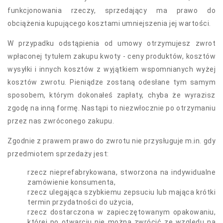
funkcjonowania rzeczy, sprzedający ma prawo do
obciążenia kupującego kosztami umniejszenia jej wartości.
W przypadku odstąpienia od umowy otrzymujesz zwrot
wpłaconej tytułem zakupu kwoty - ceny produktów, kosztów
wysyłki i innych kosztów z wyjątkiem wspomnianych wyżej
kosztów zwrotu. Pieniądze zostaną odesłane tym samym
sposobem, którym dokonałeś zapłaty, chyba że wyrazisz
zgodę na inną formę. Nastąpi to niezwłocznie po otrzymaniu
przez nas zwróconego zakupu.
Zgodnie z prawem prawo do zwrotu nie przysługuje m.in. gdy
przedmiotem sprzedaży jest:
rzecz nieprefabrykowana, stworzona na indywidualne
zamówienie konsumenta,
rzecz ulegająca szybkiemu zepsuciu lub mająca krótki
termin przydatności do użycia,
rzecz dostarczona w zapieczętowanym opakowaniu,
której po otwarciu nie można zwrócić ze względu na