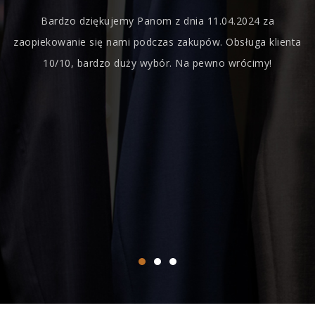
Bardzo dziękujemy Panom z dnia 11.04.2024 za
S
zaopiekowanie się nami podczas zakupów. Obsługa klienta
t
10/10, bardzo duży wybór. Na pewno wrócimy!
P
z
ka