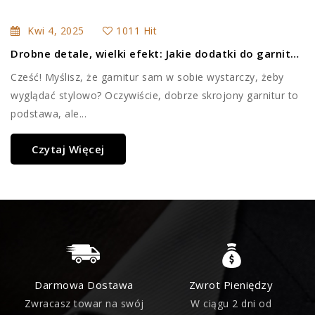
Kwi
4,
2025
1011 Hit
Drobne detale, wielki efekt: Jakie dodatki do garnituru podkreślą Twój styl?
Cześć! Myślisz, że garnitur sam w sobie wystarczy, żeby
wyglądać stylowo? Oczywiście, dobrze skrojony garnitur to
podstawa, ale...
Czytaj Więcej
Darmowa Dostawa
Zwrot Pieniędzy
Zwracasz towar na swój
W ciągu 2 dni od