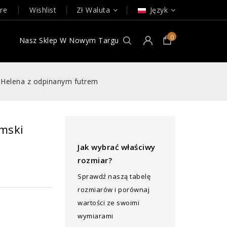
re
Wishlist
Zł
Waluta
Język
0
e
Nasz Sklep W Nowym Targu
i Helena z odpinanym futrem
amski
Jak wybrać właściwy
rozmiar?
Sprawdź naszą tabelę
rozmiarów i porównaj
wartości ze swoimi
wymiarami