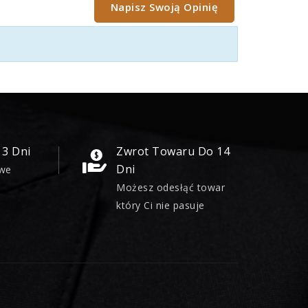
Napisz Swoją Opinię
 3 Dni
Zwrot Towaru Do 14
Dni
owe
Możesz odesłąć towar
który Ci nie pasuje