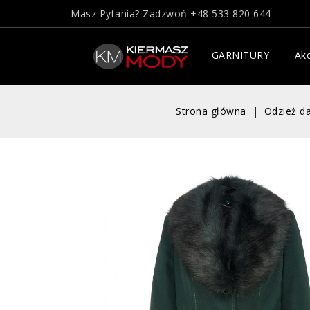
Masz Pytania? Zadzwoń
+48 533 820 644
GARNITURY
Akc
Strona główna
Odzież d