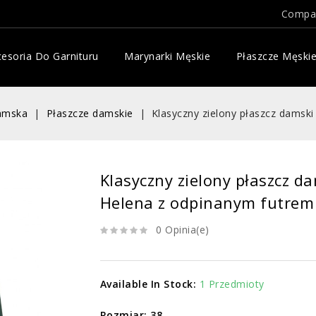
Compa
esoria Do Garnituru
Marynarki Męskie
Płaszcze Męski
amska
Płaszcze damskie
Klasyczny zielony płaszcz damsk
Klasyczny zielony płaszcz d
Helena z odpinanym futrem
0 Opinia(e)
Available In Stock:
1 Przedmioty
Rozmiar: 38