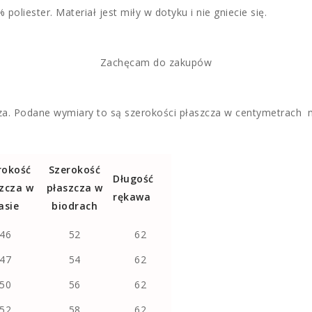
oliester. Materiał jest miły w dotyku i nie gniecie się.
Zachęcam do zakupów
cza. Podane wymiary to są szerokości płaszcza w centymetrach 
rokość
Szerokość
Długość
zcza w
płaszcza w
rękawa
asie
biodrach
46
52
62
47
54
62
50
56
62
52
58
62