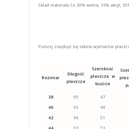
Skład materiału to 30% wełna, 35% akryl, 35% p
Poniżej znajduje się tabela wymiarów płasz
Szerokość
Sze
Długość
płaszcza w
Rozmiar
płas
płaszcza
biuście
p
38
95
47
40
95
49
42
96
51
44
97
53